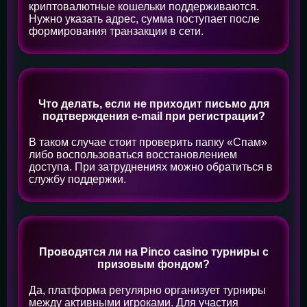
криптовалютные кошельки поддерживаются.
Нужно указать адрес, сумма поступает после
формирования транзакции в сети.
Что делать, если не приходит письмо для
подтверждения e-mail при регистрации?
В таком случае стоит проверить папку «Спам»
либо воспользоваться восстановлением
доступа. При затруднениях можно обратиться в
службу поддержки.
Проводятся ли на Pinco casino турниры с
призовым фондом?
Да, платформа регулярно организует турниры
между активными игроками. Для участия