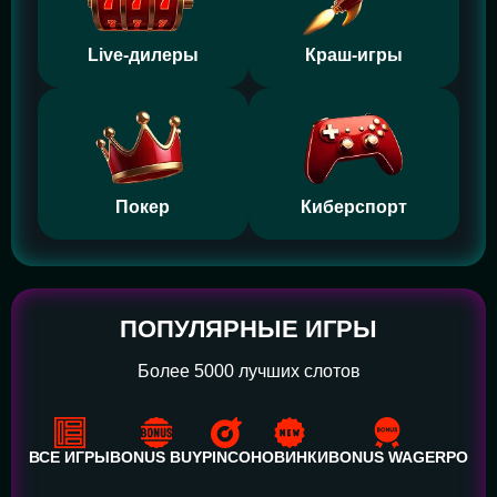
Live-дилеры
Краш-игры
Покер
Киберспорт
ПОПУЛЯРНЫЕ ИГРЫ
Более 5000 лучших слотов
ВСЕ ИГРЫ
BONUS BUY
PINCO
НОВИНКИ
BONUS WAGER
POWE