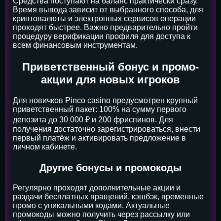
Средства поступают на баланс практически сразу.
Время вывода зависит от выбранного способа, для
криптовалюты и электронных сервисов операции
проходят быстрее. Важно предварительно пройти
процедуру верификации профиля для доступа к
всем финансовым инструментам.
Приветственный бонус и промо-
акции для новых игроков
Для новичков Pinco casino предусмотрен крупный
приветственный пакет: 100% на сумму первого
депозита до 30 000 ₽ и 200 фриспинов. Для
получения достаточно зарегистрироваться, внести
первый платёж и активировать предложение в
личном кабинете.
Другие бонусы и промокоды
Регулярно проходят дополнительные акции и
раздачи бесплатных вращений, кэшбэк, временные
промо с уникальными кодами. Актуальные
промокоды можно получить через рассылку или