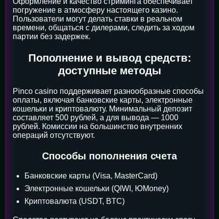
Оформление и качество стриминга обеспечивает
погружение в атмосферу настоящего казино.
Пользователи могут делать ставки в реальном
времени, общаться с дилерами, следить за ходом
партии без задержек.
Пополнение и вывод средств:
доступные методы
Pinco casino поддерживает разнообразные способы
оплаты, включая банковские карты, электронные
кошельки и криптовалюту. Минимальный депозит
составляет 500 рублей, а для вывода — 1000
рублей. Комиссии на большинство внутренних
операций отсутствуют.
Способы пополнения счета
Банковские карты (Visa, MasterCard)
Электронные кошельки (QIWI, ЮMoney)
Криптовалюта (USDT, BTC)