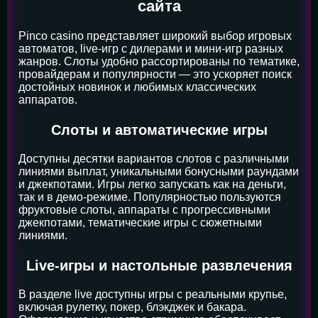
сайта
Pinco casino представляет широкий выбор игровых
автоматов, live-игр с дилерами и мини-игр разных
жанров. Слоты удобно рассортированы по тематике,
провайдерам и популярности — это ускоряет поиск
достойных новинок и любимых классических
аппаратов.
Слоты и автоматические игры
Доступны десятки вариантов слотов с различными
линиями выплат, уникальными бонусными раундами
и джекпотами. Игры легко запускать как на деньги,
так и в демо-режиме. Популярностью пользуются
фруктовые слоты, аппараты с прогрессивными
джекпотами, тематические игры с сюжетными
линиями.
Live-игры и настольные развлечения
В разделе live доступны игры с реальными крупье,
включая рулетку, покер, блэкджек и бакара.